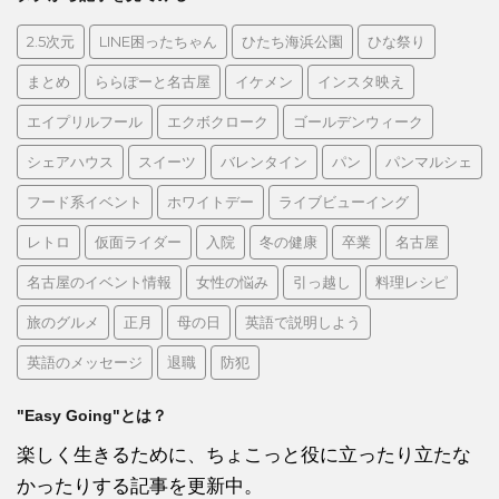
2.5次元
LINE困ったちゃん
ひたち海浜公園
ひな祭り
まとめ
ららぽーと名古屋
イケメン
インスタ映え
エイプリルフール
エクボクローク
ゴールデンウィーク
シェアハウス
スイーツ
バレンタイン
パン
パンマルシェ
フード系イベント
ホワイトデー
ライブビューイング
レトロ
仮面ライダー
入院
冬の健康
卒業
名古屋
名古屋のイベント情報
女性の悩み
引っ越し
料理レシピ
旅のグルメ
正月
母の日
英語で説明しよう
英語のメッセージ
退職
防犯
"Easy Going"とは？
楽しく生きるために、ちょこっと役に立ったり立たな
かったりする記事を更新中。