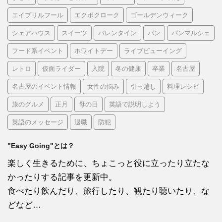
エイプリルフール
エクボクローク
ゴールデンウィーク
シェアハウス
スイーツ
バレンタイン
パン
パンマルシェ
フード系イベント
ホワイトデー
ライブビューイング
レトロ
仮面ライダー
入院
冬の健康
卒業
名古屋
名古屋のイベント情報
女性の悩み
引っ越し
料理レシピ
旅のグルメ
正月
母の日
英語で説明しよう
英語のメッセージ
退職
防犯
"Easy Going"とは？
楽しく生きるために、ちょこっと役に立ったり立たな
かったりする記事を更新中。
食べたり飲んだり、旅行したり、観たり聴いたり、な
どなど…