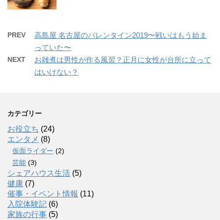
PREV
高島屋 名古屋のバレンタイン2019〜戦いはもう始ま
っていた〜
NEXT
お雑煮は男性が作る風習？正月に女性が台所に立って
はいけない？
カテゴリー
お役立ち
(24)
エンタメ
(8)
仮面ライダー
(2)
芸能
(3)
シェアハウス生活
(5)
健康
(7)
催事・イベント情報
(11)
入院体験記
(6)
家族の行事
(5)