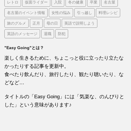
レトロ
仮面ライダー
入院
冬の健康
卒業
名古屋
名古屋のイベント情報
女性の悩み
引っ越し
料理レシピ
旅のグルメ
正月
母の日
英語で説明しよう
英語のメッセージ
退職
防犯
"Easy Going"とは？
楽しく生きるために、ちょこっと役に立ったり立たな
かったりする記事を更新中。
食べたり飲んだり、旅行したり、観たり聴いたり、な
どなど…
タイトルの「Easy Going」には「気楽な、のんびりと
した」という意味があります♪