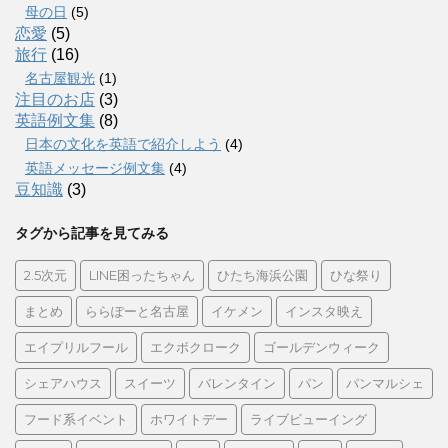
母の日
(5)
恋愛
(5)
旅行
(16)
名古屋観光
(1)
注目のお店
(3)
英語例文集
(8)
日本の文化を英語で紹介しよう
(4)
英語メッセージ例文集
(4)
豆知識
(3)
タグから記事を見てみる
2.5次元
LINE困ったちゃん
ひたち海浜公園
ひな祭り
まとめ
ららぽーと名古屋
イケメン
インスタ映え
エイプリルフール
エクボクローク
ゴールデンウィーク
シェアハウス
スイーツ
バレンタイン
パン
パンマルシェ
フード系イベント
ホワイトデー
ライブビューイング