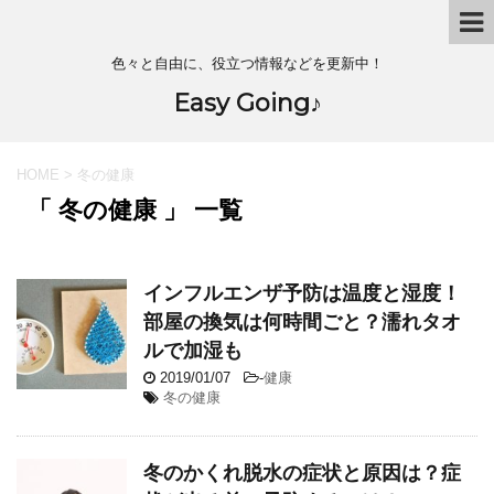
色々と自由に、役立つ情報などを更新中！
Easy Going♪
HOME
>
冬の健康
「 冬の健康 」 一覧
インフルエンザ予防は温度と湿度！
部屋の換気は何時間ごと？濡れタオ
ルで加湿も
2019/01/07
-
健康
冬の健康
冬のかくれ脱水の症状と原因は？症