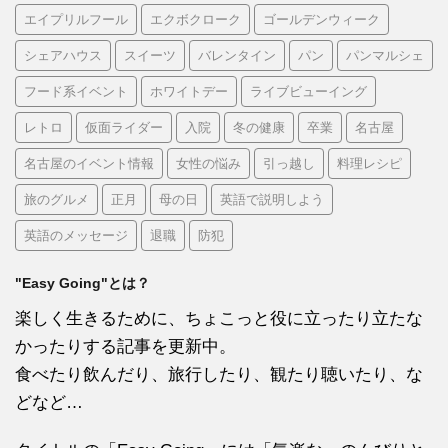
エイプリルフール
エクボクローク
ゴールデンウィーク
シェアハウス
スイーツ
バレンタイン
パン
パンマルシェ
フード系イベント
ホワイトデー
ライブビューイング
レトロ
仮面ライダー
入院
冬の健康
卒業
名古屋
名古屋のイベント情報
女性の悩み
引っ越し
料理レシピ
旅のグルメ
正月
母の日
英語で説明しよう
英語のメッセージ
退職
防犯
"Easy Going"とは？
楽しく生きるために、ちょこっと役に立ったり立たな
かったりする記事を更新中。
食べたり飲んだり、旅行したり、観たり聴いたり、な
どなど…