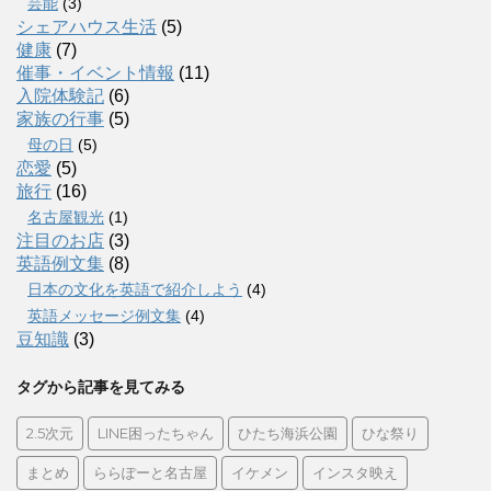
芸能
(3)
シェアハウス生活
(5)
健康
(7)
催事・イベント情報
(11)
入院体験記
(6)
家族の行事
(5)
母の日
(5)
恋愛
(5)
旅行
(16)
名古屋観光
(1)
注目のお店
(3)
英語例文集
(8)
日本の文化を英語で紹介しよう
(4)
英語メッセージ例文集
(4)
豆知識
(3)
タグから記事を見てみる
2.5次元
LINE困ったちゃん
ひたち海浜公園
ひな祭り
まとめ
ららぽーと名古屋
イケメン
インスタ映え