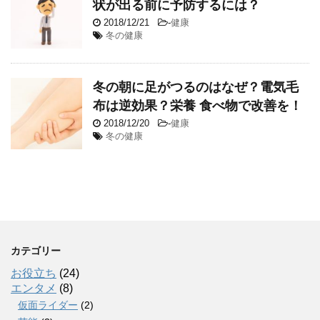
状が出る前に予防するには？
2018/12/21
-
健康
冬の健康
冬の朝に足がつるのはなぜ？電気毛
布は逆効果？栄養 食べ物で改善を！
2018/12/20
-
健康
冬の健康
カテゴリー
お役立ち
(24)
エンタメ
(8)
仮面ライダー
(2)