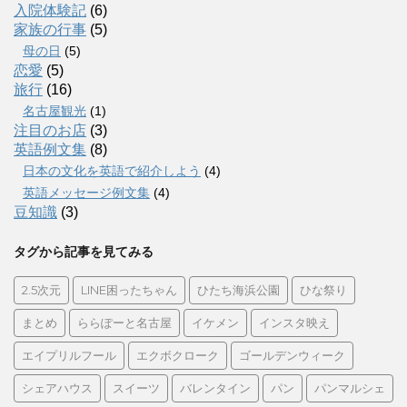
入院体験記
(6)
家族の行事
(5)
母の日
(5)
恋愛
(5)
旅行
(16)
名古屋観光
(1)
注目のお店
(3)
英語例文集
(8)
日本の文化を英語で紹介しよう
(4)
英語メッセージ例文集
(4)
豆知識
(3)
タグから記事を見てみる
2.5次元
LINE困ったちゃん
ひたち海浜公園
ひな祭り
まとめ
ららぽーと名古屋
イケメン
インスタ映え
エイプリルフール
エクボクローク
ゴールデンウィーク
シェアハウス
スイーツ
バレンタイン
パン
パンマルシェ