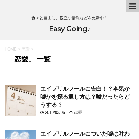
色々と自由に、役立つ情報などを更新中！
Easy Going♪
HOME
>
恋愛
>
「恋愛」 一覧
エイプリルフールに告白！？本気か
嘘かを探る返し方は？嘘だったらど
うする？
2019/03/06
-
恋愛
エイプリルフールについた嘘は叶わ