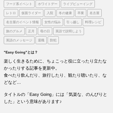
フード系イベント
ホワイトデー
ライブビューイング
レトロ
仮面ライダー
入院
冬の健康
卒業
名古屋
名古屋のイベント情報
女性の悩み
引っ越し
料理レシピ
旅のグルメ
正月
母の日
英語で説明しよう
英語のメッセージ
退職
防犯
"Easy Going"とは？
楽しく生きるために、ちょこっと役に立ったり立たな
かったりする記事を更新中。
食べたり飲んだり、旅行したり、観たり聴いたり、な
どなど…
タイトルの「Easy Going」には「気楽な、のんびりと
した」という意味があります♪