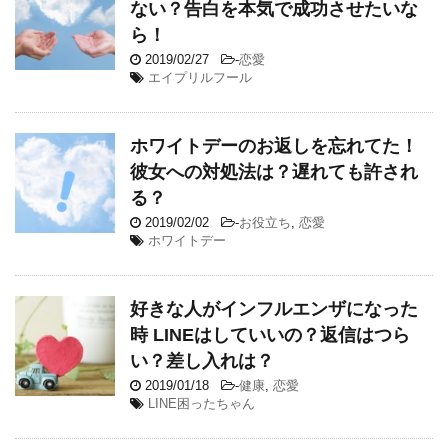
ない？告白を本気で成功させたいな
ら！
2019/02/27
-
恋愛
エイプリルフール
ホワイトデーのお返しを忘れてた！
彼女への対処法は？遅れても許され
る？
2019/02/02
-
お役立ち
,
恋愛
ホワイトデー
好きな人がインフルエンザになった
時 LINEはしていいの？返信はつら
い？差し入れは？
2019/01/18
-
健康
,
恋愛
LINE困ったちゃん